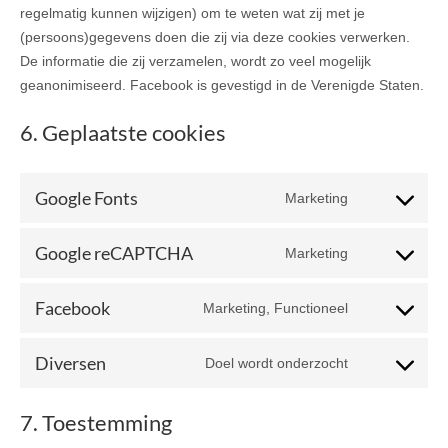
regelmatig kunnen wijzigen) om te weten wat zij met je
(persoons)gegevens doen die zij via deze cookies verwerken.
De informatie die zij verzamelen, wordt zo veel mogelijk
geanonimiseerd. Facebook is gevestigd in de Verenigde Staten.
6. Geplaatste cookies
Google Fonts
Marketing
Consent
to
Google reCAPTCHA
Marketing
service
Consent
google-
to
fonts
Facebook
Marketing, Functioneel
service
Consent
google-
to
recaptcha
Diversen
Doel wordt onderzocht
service
Consent
facebook
to
7. Toestemming
service
diversen